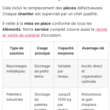
Cela inclut le remplacement des
pièces
défectueuses.
Chaque
chantier
est supervisé par un chef qualifié.
Il veille à la
mise en place
conforme de tous les
éléments
. Notre
service
complet couvre aussi le
rachat
et vente de matériel
d’occasion.
Type de
Usage
Capacité
Avantage clé
solution
principal
moyenne
Rayonnages
Stockage
Variable
Accès direct
métalliques
de petits
par
et
items
niveau
organisation
optimale
Palettiers
Stockage
Jusqu’à
Robustesse
industriels
de
1500 kg
et gain
palettes
par
d’espace
lourdes
niveau
vertical