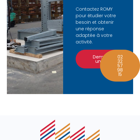
Contactez ROMY
pour étudier votre
besoin et obtenir
une réponse
adaptée à votre
activité.
Demander
02
un devis
32
57
98
15