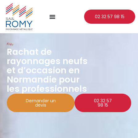
02 32 57 98 15
Rachat de
rayonnages neufs
et d’occasion en
Normandie pour
les professionnels
Demander un
02 32 57
devis
98 15