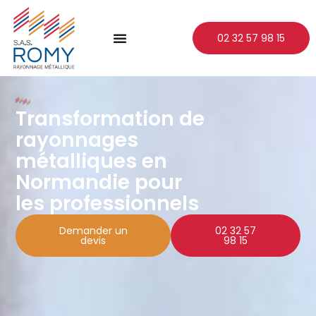
02 32 57 98 15
Transformation de
rayonnages
métalliques en
Normandie pour
les professionnels
Demander un
02 32 57
devis
98 15