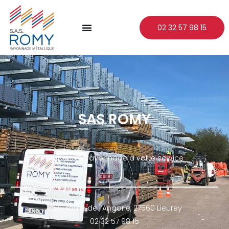
02 32 57 98 15
SAS ROMY
L’expert du rayonnage à votre service
2370 route de l’Angorie, 27560 Lieurey
02 32 57 98 15