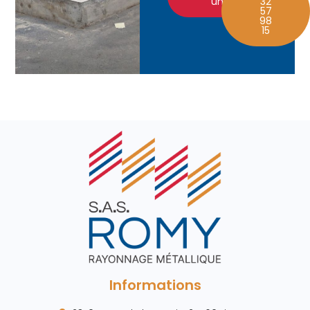
un devis
32
57
98
15
Informations