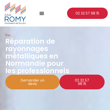
02 32 57 98 15
Réparation de
rayonnages
métalliques en
Normandie pour
les professionnels
Demander un
02 32 57
devis
98 15