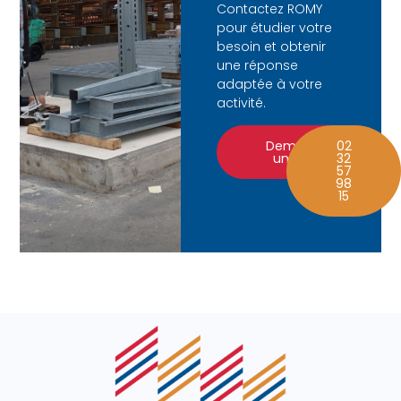
Contactez ROMY
pour étudier votre
besoin et obtenir
une réponse
adaptée à votre
activité.
Demander
02
un devis
32
57
98
15