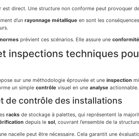
er est direct. Une structure non conforme peut provoquer 
rement d’un
rayonnage métallique
en sont les conséquences
urs.
normes
prévient ces scénarios. Elle assure une
conformit
et inspections techniques pou
epose sur une méthodologie éprouvée et une
inspection
mi
forme un simple
contrôle
visuel en une
analyse
actionnable.
t de contrôle des installations
les
racks
de stockage à palettes, qui représentent la major
érification
depuis le
sol
, couvrant l’ensemble de la structure
d’une nacelle peut être nécessaire. Cela garantit une évalua