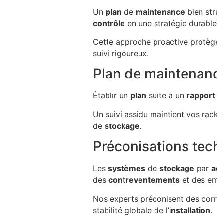
Un
plan
de
maintenance
bien stru
contrôle
en une stratégie durable
Cette approche proactive protè
suivi rigoureux.
Plan de maintenance
Établir un
plan
suite à un
rapport
Un suivi assidu maintient vos rac
de
stockage
.
Préconisations tech
Les
systèmes
de
stockage
par
a
des
contreventements
et des em
Nos experts préconisent des corr
stabilité globale de l’
installation
.