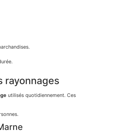
marchandises.
durée.
es rayonnages
age
utilisés quotidiennement. Ces
rsonnes.
-Marne