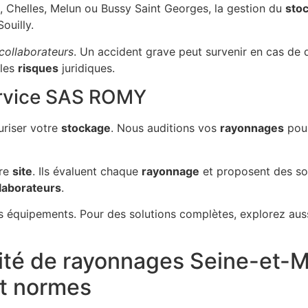
, Chelles, Melun ou Bussy Saint Georges, la gestion du
sto
ouilly.
 collaborateurs
. Un accident grave peut survenir en cas de d
 les
risques
juridiques.
ervice SAS ROMY
uriser votre
stockage
. Nous auditions vos
rayonnages
pour
tre
site
. Ils évaluent chaque
rayonnage
et proposent des sol
laborateurs
.
s équipements. Pour des solutions complètes, explorez aus
ité de rayonnages Seine-et-M
et normes