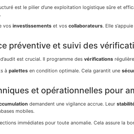
cturé est le pilier d’une exploitation logistique sûre et effi
.
ge vos
investissements
et vos
collaborateurs
. Elle s’appui
 préventive et suivi des vérificat
d’audit est crucial. Il programme des
vérifications
régulière
ks à
palettes
en condition optimale. Cela garantit une
sécur
niques et opérationnelles pour am
ccumulation
demandent une vigilance accrue. Leur
stabilit
bases mobiles.
ections immédiates pour toute anomalie. Cela assure la b