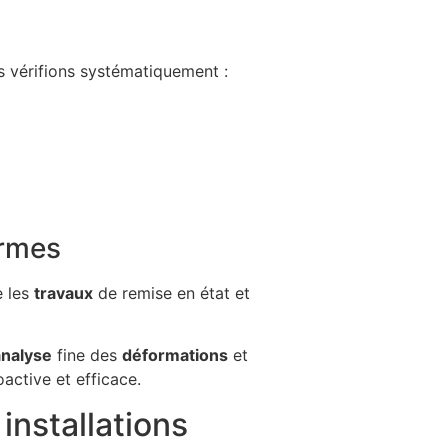
s vérifions systématiquement :
ormes
e les
travaux
de remise en état et
analyse
fine des
déformations
et
active et efficace.
installations