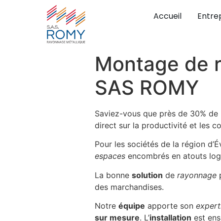
Accueil
Entre
Montage de r
SAS ROMY
Saviez-vous que près de 30% de l’
direct sur la productivité et les c
Pour les sociétés de la région d’
espaces
encombrés en atouts logi
La bonne
solution
de
rayonnage
p
des marchandises.
Notre
équipe
apporte son
expert
sur mesure
. L’
installation
est ensu