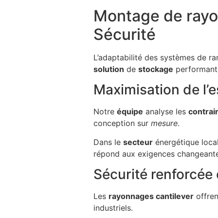
Montage de rayon
Sécurité
L’adaptabilité des systèmes de ra
solution
de
stockage
performante 
Maximisation de l’e
Notre
équipe
analyse les
contrai
conception sur
mesure
.
Dans le
secteur
énergétique local
répond aux exigences changeante
Sécurité renforcée e
Les
rayonnages cantilever
offren
industriels.