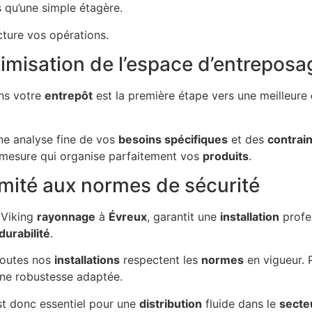
s qu’une simple étagère.
ucture vos opérations.
timisation de l’espace d’entreposa
ns votre
entrepôt
est la première étape vers une meilleure
e analyse fine de vos
besoins spécifiques
et des
contrai
mesure qui organise parfaitement vos
produits
.
rmité aux normes de sécurité
 Viking
rayonnage
à
Évreux
, garantit une
installation
profe
durabilité
.
Toutes nos
installations
respectent les
normes
en vigueur. 
ne robustesse adaptée.
t donc essentiel pour une
distribution
fluide dans le
secte