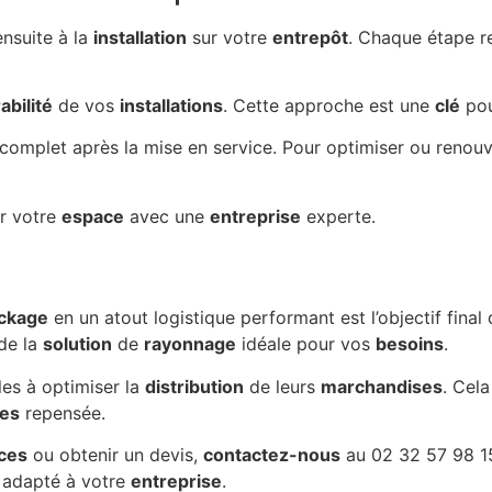
nsuite à la
installation
sur votre
entrepôt
. Chaque étape r
abilité
de vos
installations
. Cette approche est une
clé
pou
complet après la mise en service. Pour optimiser ou renouv
r votre
espace
avec une
entreprise
experte.
ckage
en un atout logistique performant est l’objectif final
de la
solution
de
rayonnage
idéale pour vos
besoins
.
es à optimiser la
distribution
de leurs
marchandises
. Cel
es
repensée.
ces
ou obtenir un devis,
contactez-nous
au 02 32 57 98 1
 adapté à votre
entreprise
.