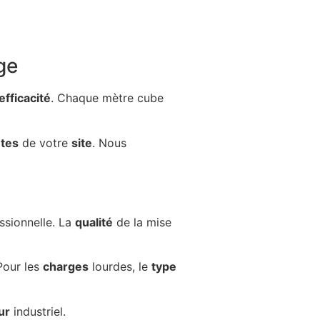
ge
efficacité
. Chaque mètre cube
ntes
de votre
site
. Nous
ssionnelle. La
qualité
de la mise
Pour les
charges
lourdes, le
type
ur
industriel.