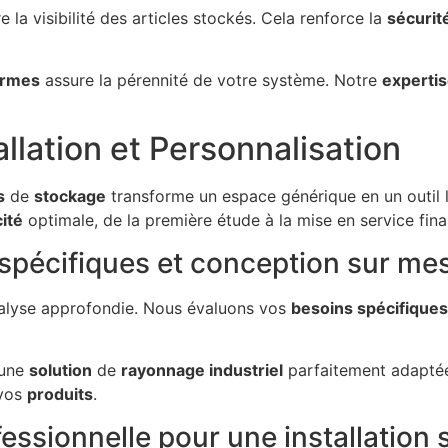
 la visibilité des articles stockés. Cela renforce la
sécurit
rmes
assure la pérennité de votre système. Notre
experti
llation et Personnalisation
s
de
stockage
transforme un espace générique en un outil 
cité
optimale, de la première étude à la mise en service fina
spécifiques et conception sur me
alyse approfondie. Nous évaluons vos
besoins spécifiques
 une
solution
de
rayonnage industriel
parfaitement adaptée.
 vos
produits
.
essionnelle pour une installation 