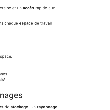
ereine et un
accès
rapide aux
ons chaque
espace
de travail
espace.
nnes.
ité.
nnages
es
de
stockage
. Un
rayonnage