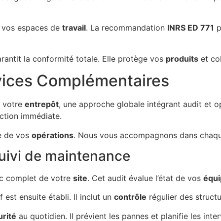
r vos espaces de
travail
. La recommandation
INRS ED 771
p
rantit la conformité totale. Elle protège vos
produits
et col
rvices Complémentaires
e votre
entrepôt
, une approche globale intégrant audit et op
ction immédiate.
le de vos
opérations
. Nous vous accompagnons dans chaq
suivi de maintenance
ic complet de votre
site
. Cet audit évalue l’état de vos
équ
 est ensuite établi. Il inclut un
contrôle
régulier des struct
urité
au quotidien. Il prévient les pannes et planifie les inte