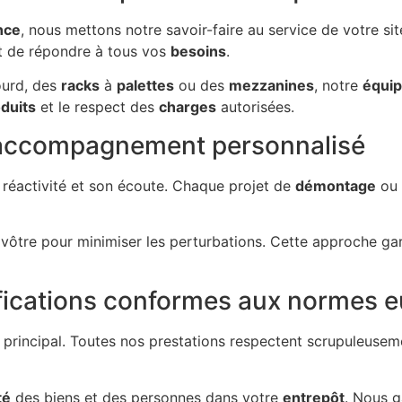
nce
, nous mettons notre savoir-faire au service de votre si
 de répondre à tous vos
besoins
.
urd, des
racks
à
palettes
ou des
mezzanines
, notre
équi
duits
et le respect des
charges
autorisées.
t accompagnement personnalisé
 réactivité et son écoute. Chaque projet de
démontage
ou 
vôtre pour minimiser les perturbations. Cette approche ga
ifications conformes aux normes 
 principal. Toutes nos prestations respectent scrupuleusem
té
des biens et des personnes dans votre
entrepôt
. Nous g