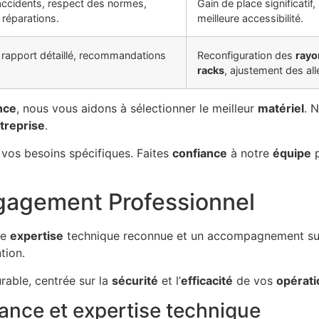
accidents, respect des normes,
Gain de place significatif,
 réparations.
meilleure accessibilité.
 rapport détaillé, recommandations
Reconfiguration des
ray
racks
, ajustement des all
nce
, nous vous aidons à sélectionner le meilleur
matériel
. 
treprise
.
vos besoins spécifiques. Faites
confiance
à notre
équipe
p
gagement Professionnel
ne
expertise
technique reconnue et un accompagnement s
tion.
rable, centrée sur la
sécurité
et l’
efficacité
de vos
opérati
iance et expertise technique