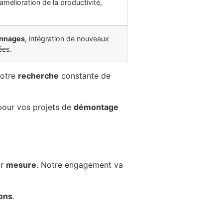
 amélioration de la productivité,
onnages
, intégration de nouveaux
ées.
Notre
recherche
constante de
our vos projets de
démontage
ur
mesure
. Notre engagement va
ons
.