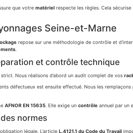
sure que votre
matériel
respecte les règles. Cela sécurise
ayonnages Seine-et-Marne
tockage
repose sur une méthodologie de contrôle et d’inter
ements
.
paration et contrôle technique
strict. Nous réalisons d’abord un audit complet de vos
rac
nts défectueux est ensuite effectué. Nous les remplaçons
me
AFNOR EN 15635
. Elle exige un
contrôle
annuel par un e
t des normes
obligation légale. L’article
L.4121.1 du Code du Travail
impo