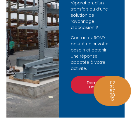
réparation, d’un
transfert ou d’une
solution de
rayonnage
d’occasion ?
Contactez ROMY
pour étudier votre
besoin et obtenir
une réponse
adaptée à votre
activité.
Demander
02
un devis
32
57
98
15