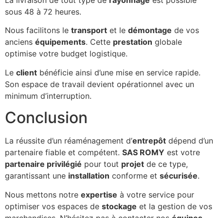
La livraison de tout type de
rayonnage
est possible
sous 48 à 72 heures.
Nous facilitons le
transport
et le
démontage
de vos
anciens
équipements
. Cette
prestation
globale
optimise votre budget logistique.
Le
client
bénéficie ainsi d’une mise en service rapide.
Son espace de travail devient opérationnel avec un
minimum d’interruption.
Conclusion
La réussite d’un réaménagement d’
entrepôt
dépend d’un
partenaire fiable et compétent.
SAS ROMY
est votre
partenaire privilégié
pour tout
projet
de ce type,
garantissant une
installation
conforme et
sécurisée
.
Nous mettons notre
expertise
à votre service pour
optimiser vos espaces de
stockage
et la gestion de vos
marchandises. N’hésitez pas à contacter nos
équipes